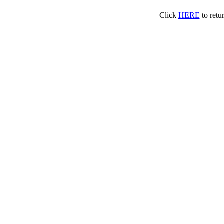
Click
HERE
to retu